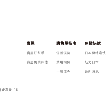
賣屋
購售屋指南
焦點快遞
手
賣屋好幫手
信義優勢
日本房地產快
賣屋免費評估
費用相關
魅力日本
手續流程
最新消息
 智能賞屋-3D