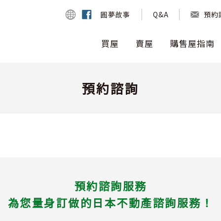
圓夢故事
Q
&
A
預約
買屋
賣屋
購售屋指南
新成屋
日本房地產快遞
信義優勢
賣屋好幫手
公司介紹
中古屋
費用相關
魅力日本
賣屋免費評估
公司理念
投資物件
手續流
最新
預約諮詢
預約諮詢服務
為您量身訂做的日本不動產諮詢服務！