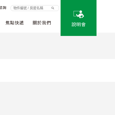
諮詢
焦點快遞
關於我們
說明會
程
消息
DiNDON 智能賞屋-3D